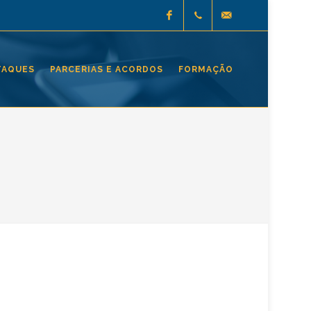
Facebook
(+351)
geral@aepvz.pt
TAQUES
PARCERIAS E ACORDOS
FORMAÇÃO
252 624
661 (
chamada
para
rede fixa
nacional
)