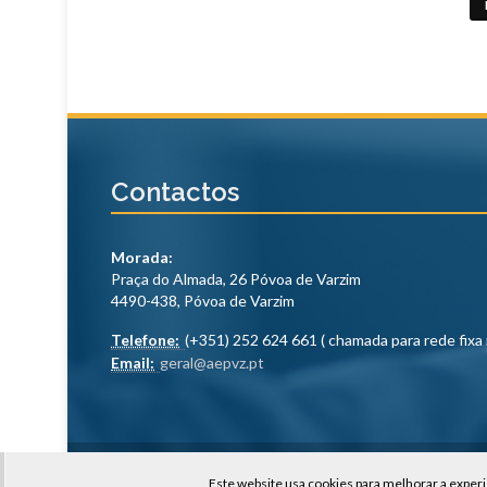
Contactos
Morada:
Praça do Almada, 26 Póvoa de Varzim
4490-438, Póvoa de Varzim
Telefone:
(+351) 252 624 661 ( chamada para rede fixa 
Email:
geral@aepvz.pt
© 2026
Associação Empresarial da Póvoa de Varzi
Este website usa cookies para melhorar a experi