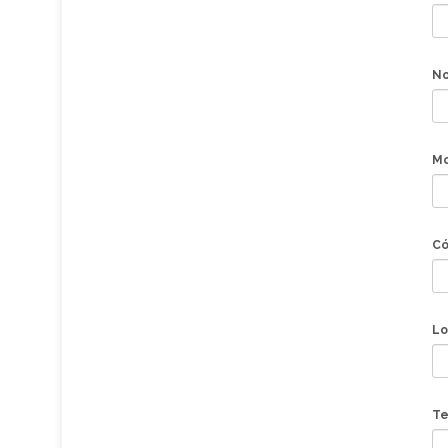
No
M
Có
Lo
Te