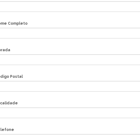
me Completo
orada
digo Postal
calidade
lefone