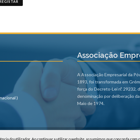
REGISTAR
Associação Empre
A Associação Empresarial da Póvo
1893, foi transformada em Grém
força do Decreto-Lei nº. 29232,
denominação por deliberação da 
nacional )
Maio de 1974.
m
| Consultar a
Política de Privacidade
ência do utilizador. Ao continuar a utilizar o website, assumimos que concorda com 